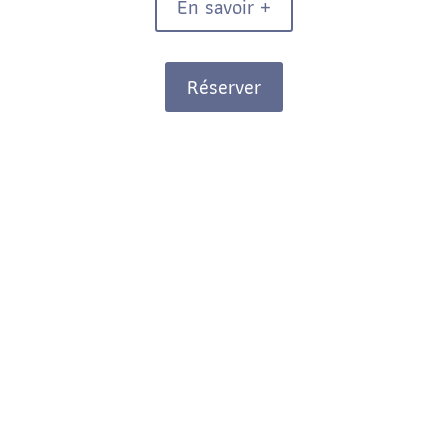
En savoir +
Réserver
Raconter encore,
Réver toujours