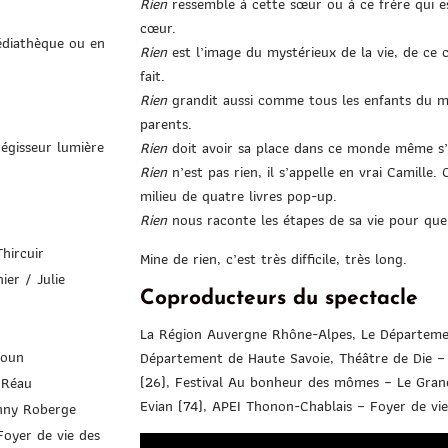
Rien
ressemble à cette sœur ou à ce frère qui e
cœur.
édiathèque ou en
Rien
est l’image du mystérieux de la vie, de ce 
fait.
Rien
grandit aussi comme tous les enfants du mo
parents.
régisseur lumière
Rien
doit avoir sa place dans ce monde même s’i
Rien
n’est pas rien, il s’appelle en vrai Camille. 
milieu de quatre livres pop-up.
Rien
nous raconte les étapes de sa vie pour que 
hircuir
Mine de rien, c’est très difficile, très long.
ier / Julie
Coproducteurs du spectacle
La Région Auvergne Rhône-Alpes, Le Département
moun
Département de Haute Savoie, Théâtre de Die –
(26), Festival Au bonheur des mômes – Le Grand
 Réau
Evian (74), APEI Thonon-Chablais – Foyer de vi
nny Roberge
Foyer de vie des