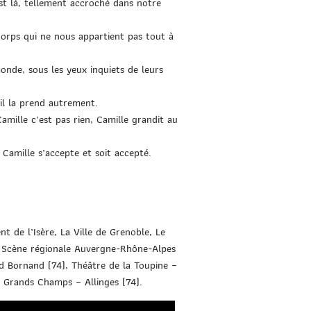
st là, tellement accroché dans notre
corps qui ne nous appartient pas tout à
nde, sous les yeux inquiets de leurs
l la prend autrement.
Camille c’est pas rien, Camille grandit au
Camille s’accepte et soit accepté.
 de l’Isère, La Ville de Grenoble, Le
 Scène régionale Auvergne-Rhône-Alpes
 Bornand (74), Théâtre de la Toupine –
e Grands Champs – Allinges (74).