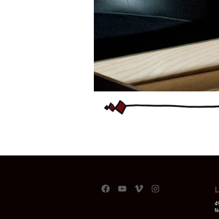
Facebook
YouTube
Vimeo
Instagram
4
N