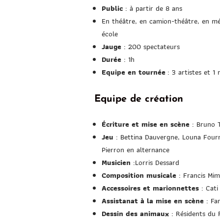
Public
: à partir de 8 ans
En théâtre, en camion-théâtre, en m
école
Jauge
: 200 spectateurs
Durée
: 1h
Equipe en tournée
: 3 artistes et 1 
Equipe de création
Écriture et mise en scène
: Bruno T
Jeu
: Bettina Dauvergne, Louna Fourn
Pierron en alternance
Musicien
:
Lorris Dessard
Composition
musicale
: Francis Mi
Accessoires et marionnettes
: Cati
Assistanat à la mise en scène
: Fa
Dessin des animaux
: Résidents du 