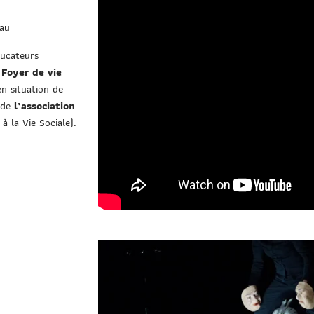
au
ducateurs
u
Foyer de vie
n situation de
t de
l’association
 la Vie Sociale).