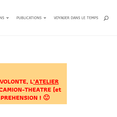
NS
PUBLICATIONS
VOYAGER DANS LE TEMPS
5
VOLONTE, L
‘ATELIER
CAMION-THEATRE (et
OMPREHENSION ! 🙂