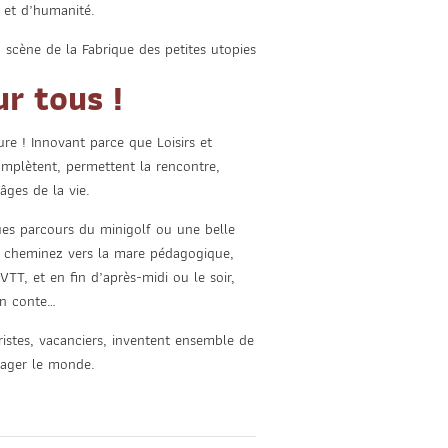
s et d’humanité.
scène de la Fabrique des petites utopies
r tous !
ure ! Innovant parce que Loisirs et
omplètent, permettent la rencontre,
âges de la vie.
ques parcours du minigolf ou une belle
, cheminez vers la mare pédagogique,
VTT, et en fin d’après-midi ou le soir,
un conte…
uristes, vacanciers, inventent ensemble de
tager le monde.