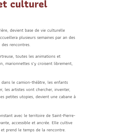
et culturel
re, devient base de vie culturelle
accueillera plusieurs semaines par an des
, des rencontres.
artreuse, toutes les animations et
in, marionnettes s’y croisent librement,
t dans le camion-théâtre, les enfants
, les artistes vont chercher, inventer,
es petites utopies, devient une cabane à
tant avec le territoire de Saint-Pierre-
ante, accessible et ancrée. Elle cultive
es et prend le temps de la rencontre.