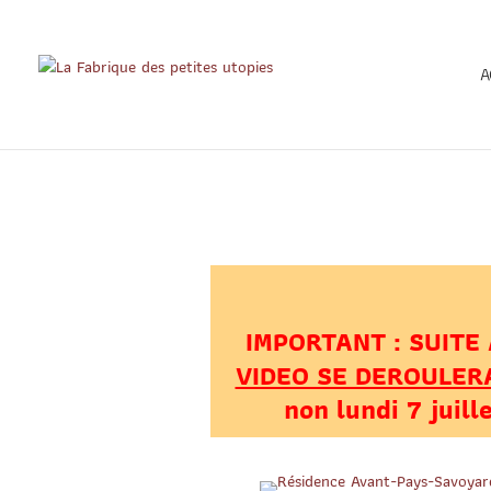
A
IMPORTANT : SUITE
VIDEO SE DEROULERA
non lundi 7 juil