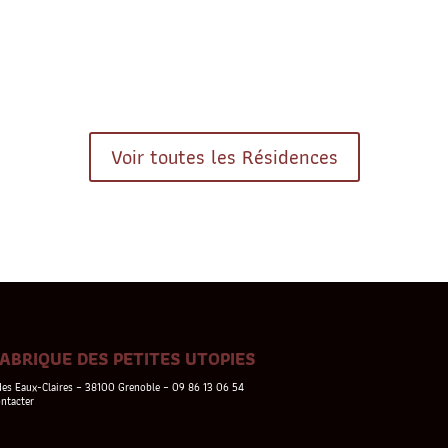
Voir toutes les Résidences
FABRIQUE DES PETITES UTOPIES
des Eaux-Claires – 38100 Grenoble – 09 86 13 06 54
ntacter