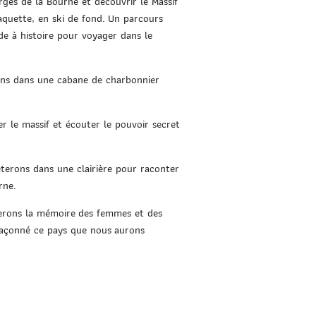
rges de la Bourne et découv
rir le Massif
aquette, en ski de fond.
Un parcours
de à histoire pour voyager dans le
ons dans une ca
bane de charbonnier
 le massif et éc
outer le pouvoir secret
êterons dans u
ne clairière pour raconter
rne.
gerons la mémoire
des femmes et des
 façonné ce pays que nous
aurons