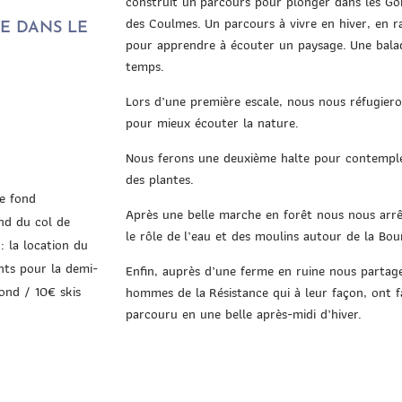
construit un
parcours pour plonger dans les Go
des Coulmes.
Un parcours à vivre en hiver, en r
E DANS LE
pour apprendre à écouter un paysage.
Une bala
temps.
Lors d’une première escale, nous nous réfugier
pour mieux é
couter la nature.
Nous ferons une deuxième halte pour contempler
des plantes.
e fond
Après une belle marche en forêt nous nous arr
nd du col de
le rôle de
l’eau et des moulins autour de la Bou
 la location du
ants pour la demi-
Enfin, auprès d’une ferme en ruine nous parta
ond / 10€ skis
hommes de la
Résistance qui à leur façon, ont
parcouru en une belle après-
midi d’hiver.